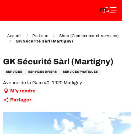
FR
Aller
FR
au
EN
contenu
EN
DE
principal
DE
Accueil
Pratique
Shop (Commerces et services)
GK Sécurité Sàrl (Martigny)
GK Sécurité Sàrl (Martigny)
SERVICES
SERVICES DIVERS
SERVICES PRATIQUES
Avenue de la Gare 40, 1920 Martigny
M'y rendre
Partager