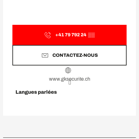
+41 79 792 24
▒▒
CONTACTEZ-NOUS
www.gksecurite.ch
Langues parlées
Langues parlées