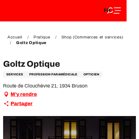
FR
Aller
FR
au
EN
contenu
EN
DE
principal
DE
Accueil
Pratique
Shop (Commerces et services)
Goltz Optique
Goltz Optique
SERVICES
PROFESSION PARAMÉDICALE
OPTICIEN
Route de Clouchèvre 21, 1934 Bruson
M'y rendre
Partager