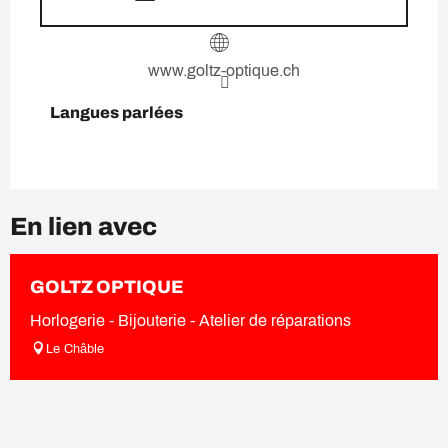
www.goltz-optique.ch
Langues parlées
Langues parlées
En lien avec
GOLTZ OPTIQUE
Horlogerie - Bijouterie - Atelier de réparations
Le Châble