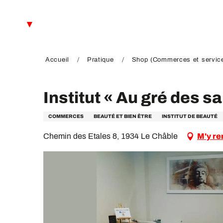
Aller
au
FR
contenu
principal
EN
DE
Accueil
Pratique
Shop (Commerces et servic
Institut « Au gré des s
COMMERCES
BEAUTÉ ET BIEN ÊTRE
INSTITUT DE BEAUTÉ
Chemin des Etales 8, 1934 Le Châble
M'y re