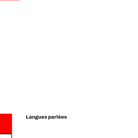
Langues parlées
Langues parlées