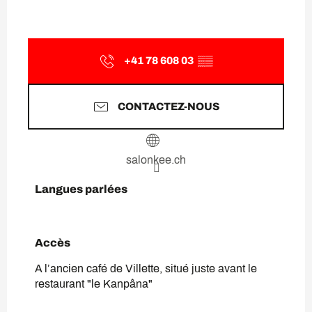
+41 78 608 03
▒▒
CONTACTEZ-NOUS
salonkee.ch
Langues parlées
Langues parlées
Accès
Accès
A l’ancien café de Villette, situé juste avant le
restaurant "le Kanpâna"