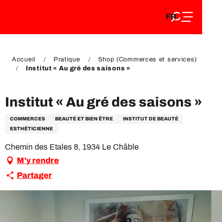
FR
Aller
FR
au
EN
contenu
EN
DE
principal
DE
Accueil
Pratique
Shop (Commerces et services)
Institut « Au gré des saisons »
Institut « Au gré des saisons »
COMMERCES
BEAUTÉ ET BIEN ÊTRE
INSTITUT DE BEAUTÉ
ESTHÉTICIENNE
Chemin des Etales 8, 1934 Le Châble
M'y rendre
Partager