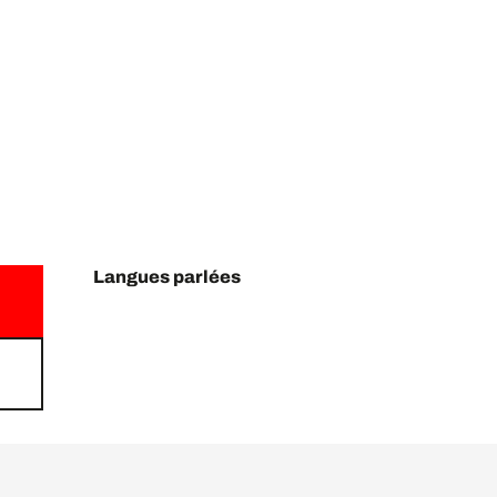
Langues parlées
Langues parlées