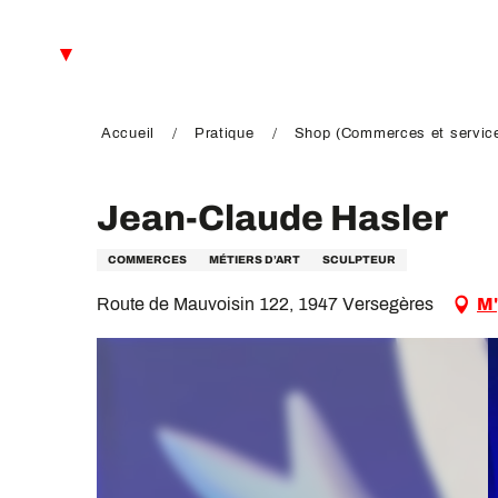
Aller
au
FR
contenu
principal
EN
DE
Accueil
Pratique
Shop (Commerces et servic
Jean-Claude Hasler
COMMERCES
MÉTIERS D’ART
SCULPTEUR
Route de Mauvoisin 122, 1947 Versegères
M'