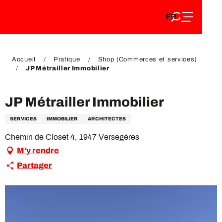
FR
Aller
FR
au
EN
contenu
EN
DE
principal
DE
Accueil
Pratique
Shop (Commerces et services)
JP Métrailler Immobilier
JP Métrailler Immobilier
SERVICES
IMMOBILIER
ARCHITECTES
Chemin de Closet 4, 1947 Versegères
M'y rendre
Partager