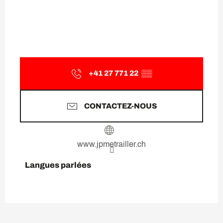
+41 27 771 22
▒▒
CONTACTEZ-NOUS
www.jpmetrailler.ch
Langues parlées
Langues parlées