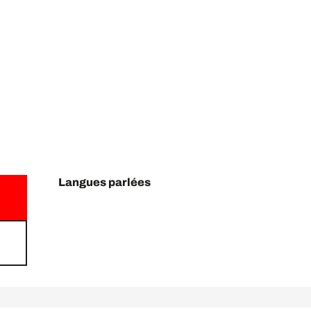
Langues parlées
Langues parlées