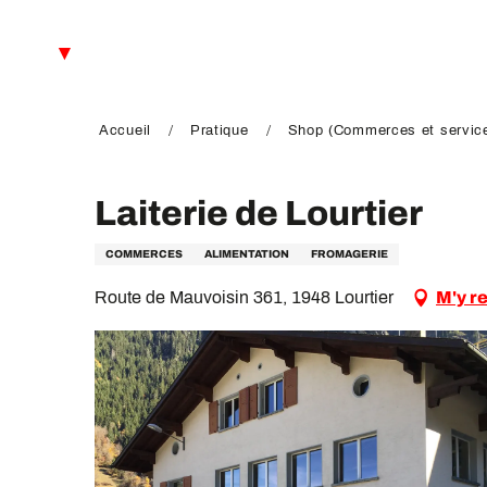
Aller
au
FR
contenu
principal
EN
DE
Accueil
Pratique
Shop (Commerces et servic
Laiterie de Lourtier
COMMERCES
ALIMENTATION
FROMAGERIE
Route de Mauvoisin 361, 1948 Lourtier
M'y r