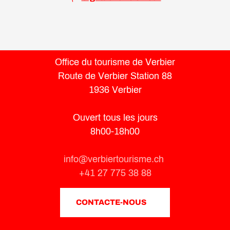
Office du tourisme de Verbier
Route de Verbier Station 88
1936 Verbier
Ouvert tous les jours
8h00-18h00
info@verbiertourisme.ch
+41 27 775 38 88
CONTACTE-NOUS