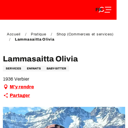
FR
Aller
FR
au
EN
contenu
EN
DE
principal
DE
Accueil
Pratique
Shop (Commerces et services)
Lammasaitta Olivia
Lammasaitta Olivia
SERVICES
ENFANTS
BABY-SITTER
1936 Verbier
M'y rendre
Partager