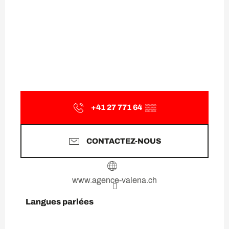
+41 27 771 64
▒▒
CONTACTEZ-NOUS
www.agence-valena.ch
Langues parlées
Langues parlées