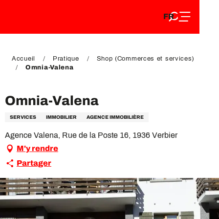
FR
Aller
FR
au
EN
contenu
EN
DE
principal
DE
Accueil
Pratique
Shop (Commerces et services)
Omnia-Valena
Omnia-Valena
SERVICES
IMMOBILIER
AGENCE IMMOBILIÈRE
Agence Valena, Rue de la Poste 16, 1936 Verbier
M'y rendre
Partager