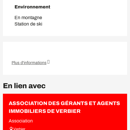
Environnement
Environnement
En montagne
Station de ski
Plus d'informations
En lien avec
ASSOCIATION DES GÉRANTS ET AGENTS
IMMOBILIERS DE VERBIER
Association
Verbier