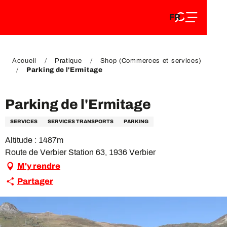
FR
Aller
FR
au
EN
contenu
EN
DE
principal
DE
Accueil
Pratique
Shop (Commerces et services)
Parking de l'Ermitage
Parking de l'Ermitage
SERVICES
SERVICES TRANSPORTS
PARKING
Altitude : 1487m
Route de Verbier Station 63, 1936 Verbier
M'y rendre
Partager