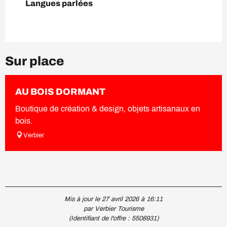
Langues parlées
Langues parlées
Sur place
AU BOIS DORMANT
Boutique de création & design, objets artisanaux en
bois.
Verbier
Mis à jour le 27 avril 2026 à 16:11
par Verbier Tourisme
(Identifiant de l'offre :
5508931
)