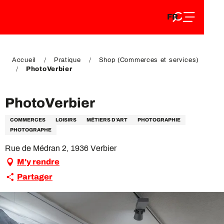
FR
Aller
FR
au
EN
contenu
EN
DE
principal
DE
Accueil
Pratique
Shop (Commerces et services)
PhotoVerbier
PhotoVerbier
COMMERCES
LOISIRS
MÉTIERS D’ART
PHOTOGRAPHIE
PHOTOGRAPHE
Rue de Médran 2, 1936 Verbier
M'y rendre
Partager