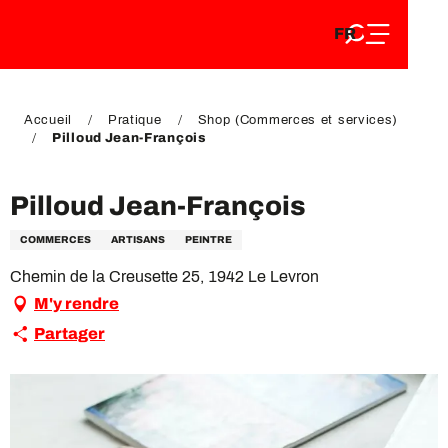
FR
Aller
FR
au
EN
contenu
EN
DE
principal
DE
Accueil
Pratique
Shop (Commerces et services)
Pilloud Jean-François
Pilloud Jean-François
COMMERCES
ARTISANS
PEINTRE
Chemin de la Creusette 25, 1942 Le Levron
M'y rendre
Partager