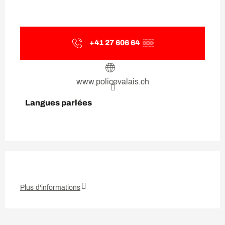
+41 27 606 64
▒▒
www.policevalais.ch
Langues parlées
Langues parlées
Plus d'informations