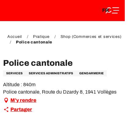
FR
Aller
FR
au
EN
contenu
EN
DE
principal
DE
Accueil
Pratique
Shop (Commerces et services)
Police cantonale
Police cantonale
SERVICES
SERVICES ADMINISTRATIFS
GENDARMERIE
Altitude : 840m
Police cantonale, Route du Dzardy 8, 1941 Vollèges
M'y rendre
Partager