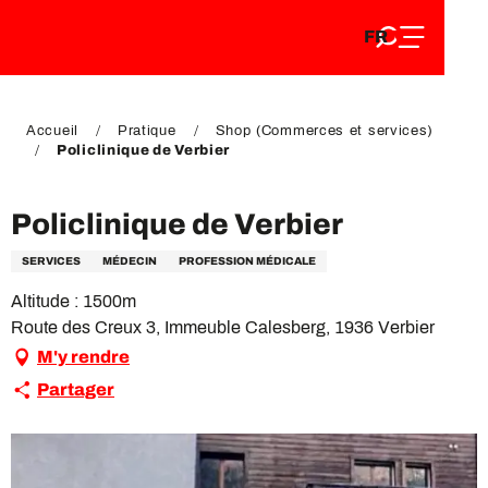
FR
Aller
FR
au
EN
contenu
EN
DE
principal
DE
Accueil
Pratique
Shop (Commerces et services)
Policlinique de Verbier
Policlinique de Verbier
SERVICES
MÉDECIN
PROFESSION MÉDICALE
Altitude : 1500m
Route des Creux 3, Immeuble Calesberg, 1936 Verbier
M'y rendre
Partager