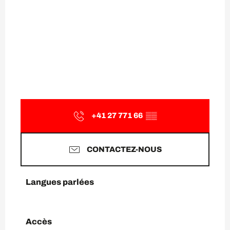
+41 27 771 66
▒▒
CONTACTEZ-NOUS
Langues parlées
Langues parlées
Accès
Accès