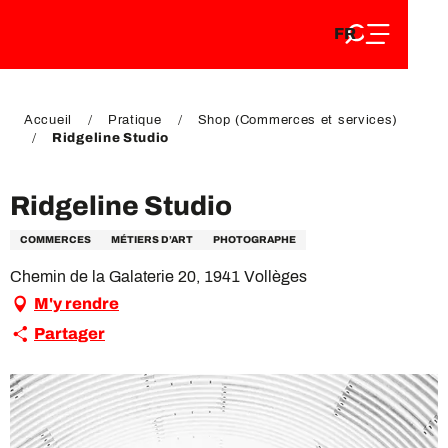
FR
Aller
FR
au
EN
contenu
EN
DE
principal
DE
Accueil
Pratique
Shop (Commerces et services)
Ridgeline Studio
Ridgeline Studio
COMMERCES
MÉTIERS D’ART
PHOTOGRAPHE
Chemin de la Galaterie 20, 1941 Vollèges
M'y rendre
Partager