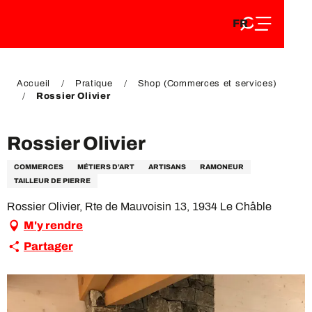
FR
Aller
FR
au
EN
contenu
EN
DE
principal
DE
Accueil
Pratique
Shop (Commerces et services)
Rossier Olivier
Rossier Olivier
COMMERCES
MÉTIERS D’ART
ARTISANS
RAMONEUR
TAILLEUR DE PIERRE
Rossier Olivier, Rte de Mauvoisin 13, 1934 Le Châble
M'y rendre
Partager