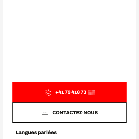
+41 79 418 73
▒▒
CONTACTEZ-NOUS
Langues parlées
Langues parlées