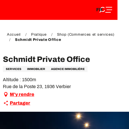
FR
Aller
FR
au
EN
contenu
EN
DE
principal
DE
Accueil
Pratique
Shop (Commerces et services)
Schmidt Private Office
Schmidt Private Office
SERVICES
IMMOBILIER
AGENCE IMMOBILIÈRE
Altitude : 1500m
Rue de la Poste 23, 1936 Verbier
M'y rendre
Partager