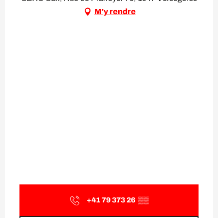
M'y rendre
+41 79 373 26
▒▒