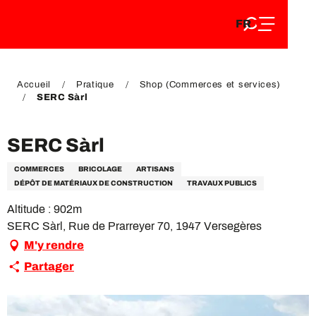
FR
Aller
FR
au
EN
contenu
EN
DE
principal
DE
Accueil
Pratique
Shop (Commerces et services)
SERC Sàrl
SERC Sàrl
COMMERCES
BRICOLAGE
ARTISANS
DÉPÔT DE MATÉRIAUX DE CONSTRUCTION
TRAVAUX PUBLICS
Altitude : 902m
SERC Sàrl, Rue de Prarreyer 70, 1947 Versegères
M'y rendre
Partager