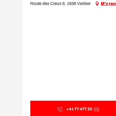
Route des Creux 6, 1936 Verbier
M'y re
+41 77 477 22
▒▒