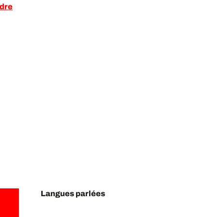
ndre
Langues parlées
Langues parlées