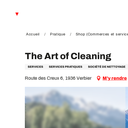
Aller
au
FR
contenu
principal
EN
DE
Accueil
Pratique
Shop (Commerces et servic
The Art of Cleaning
SERVICES
SERVICES PRATIQUES
SOCIÉTÉ DE NETTOYAGE
Route des Creux 6, 1936 Verbier
M'y rendre