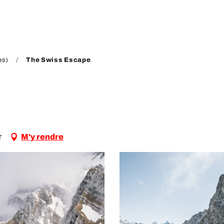
es)
The Swiss Escape
r
M'y rendre