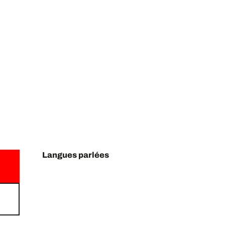
Langues parlées
Langues parlées