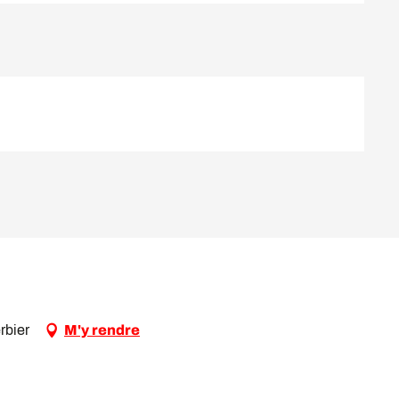
rbier
M'y rendre