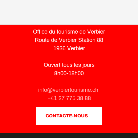
Office du tourisme de Verbier
Route de Verbier Station 88
1936 Verbier
Ouvert tous les jours
8h00-18h00
info@verbiertourisme.ch
+41 27 775 38 88
CONTACTE-NOUS