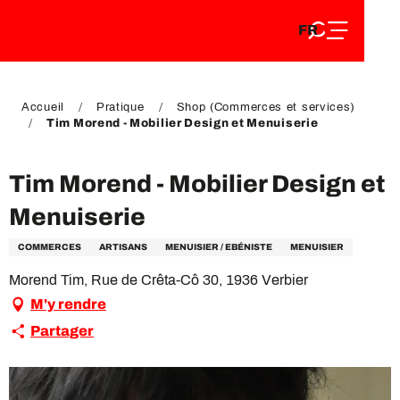
FR
Aller
FR
au
EN
contenu
EN
DE
principal
DE
Accueil
Pratique
Shop (Commerces et services)
Tim Morend - Mobilier Design et Menuiserie
Tim Morend - Mobilier Design et
Menuiserie
COMMERCES
ARTISANS
MENUISIER / EBÉNISTE
MENUISIER
Morend Tim, Rue de Crêta-Cô 30, 1936 Verbier
M'y rendre
Partager