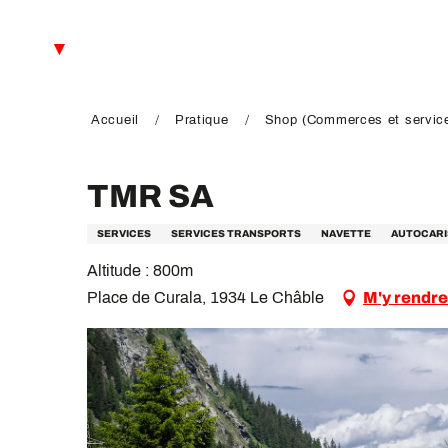
Aller
au
FR
contenu
principal
EN
DE
Accueil
Pratique
Shop (Commerces et servic
TMR SA
SERVICES
SERVICES TRANSPORTS
NAVETTE
AUTOCARI
Altitude : 800m
Place de Curala, 1934 Le Châble
M'y rendre