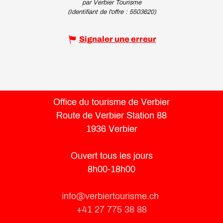
par Verbier Tourisme
(Identifiant de l'offre :
5503620
)
Signaler une erreur
Office du tourisme de Verbier
Route de Verbier Station 88
1936 Verbier
Ouvert tous les jours
8h00-18h00
info@verbiertourisme.ch
+41 27 775 38 88