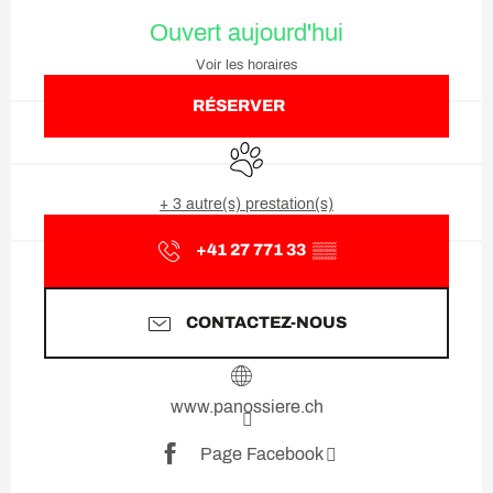
Ouverture et coordonnées
Ouvert aujourd'hui
Voir les horaires
RÉSERVER
Animaux acceptés
+ 3 autre(s) prestation(s)
+41 27 771 33
▒▒
CONTACTEZ-NOUS
www.panossiere.ch
Page Facebook