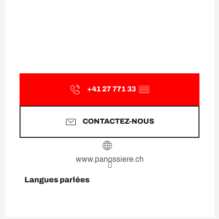
+41 27 771 33
▒▒
CONTACTEZ-NOUS
www.panossiere.ch
Langues parlées
Langues parlées