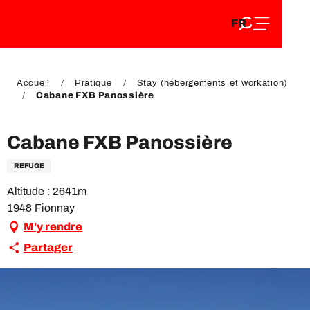
FR
Aller
FR
au
EN
contenu
EN
DE
principal
DE
Accueil
Pratique
Stay (hébergements et workation)
Cabane FXB Panossière
Cabane FXB Panossière
REFUGE
Altitude : 2641m
1948 Fionnay
M'y rendre
Partager