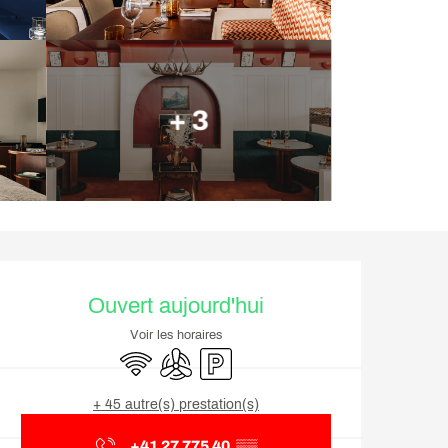
+ 3
Ouverture et coordonnée
Ouvert aujourd'hui
Voir les horaires
WiFi
Air conditionné
Parking
+ 45 autre(s) prestation(s)
+41 27 775 40
▒▒