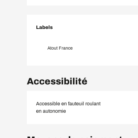
Offres de prestation
Labels
Labels
Atout France
Accessibilité
Accessible en fauteuil roulant
en autonomie