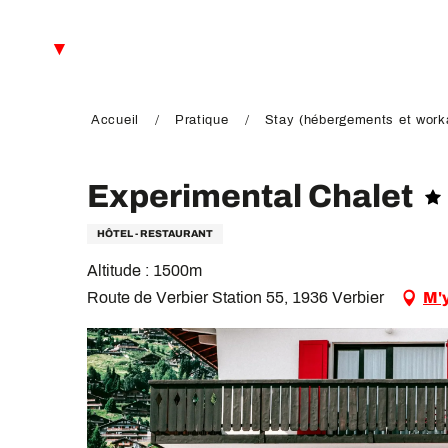
Aller
au
FR
contenu
principal
EN
DE
Accueil
Pratique
Stay (hébergements et worka
Experimental Chalet
HÔTEL - RESTAURANT
Altitude : 1500m
Route de Verbier Station 55, 1936 Verbier
M'