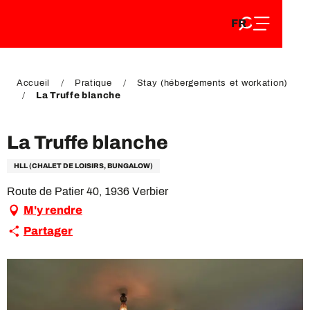
FR
Aller
FR
au
EN
contenu
EN
DE
principal
DE
Accueil
Pratique
Stay (hébergements et workation)
La Truffe blanche
La Truffe blanche
HLL (CHALET DE LOISIRS, BUNGALOW)
Route de Patier 40, 1936 Verbier
M'y rendre
Partager