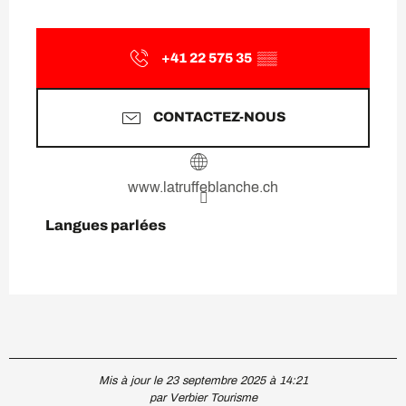
+41 22 575 35
▒▒
CONTACTEZ-NOUS
www.latruffeblanche.ch
Langues parlées
Langues parlées
Mis à jour le 23 septembre 2025 à 14:21
par Verbier Tourisme