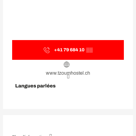
+41 79 684 10
▒▒
www.tzoumhostel.ch
Langues parlées
Langues parlées