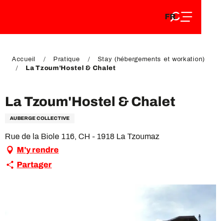
FR
Aller
FR
au
EN
contenu
EN
DE
principal
DE
Accueil
Pratique
Stay (hébergements et workation)
La Tzoum'Hostel & Chalet
La Tzoum'Hostel & Chalet
AUBERGE COLLECTIVE
Rue de la Biole 116, CH - 1918 La Tzoumaz
M'y rendre
Partager