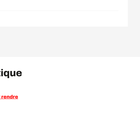
tique
 rendre