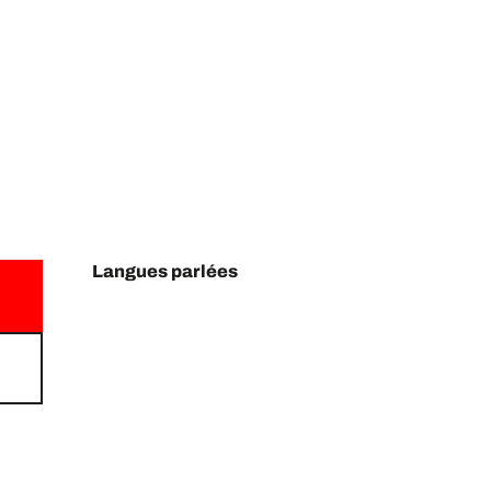
Langues parlées
Langues parlées