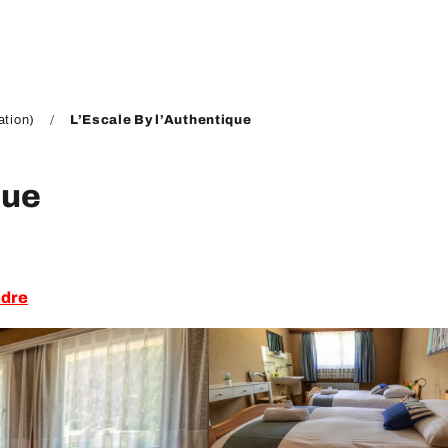
tion)
L’Escale By l’Authentique
que
ndre