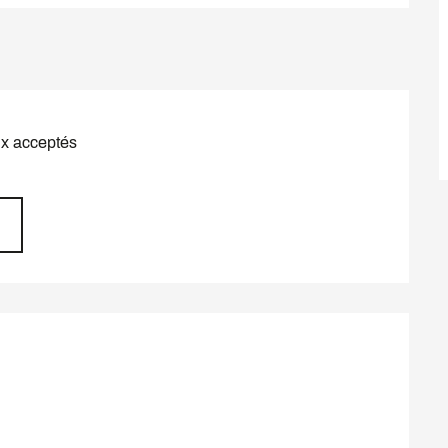
x acceptés
s