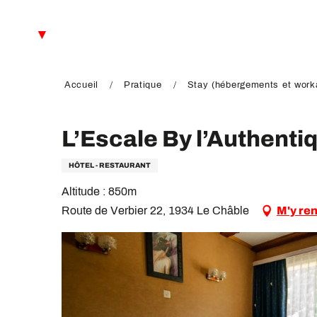
Aller
au
FR
contenu
principal
EN
DE
Accueil
Pratique
Stay (hébergements et worka
L’Escale By l’Authenti
HÔTEL - RESTAURANT
Altitude : 850m
Route de Verbier 22, 1934 Le Châble
M'y re