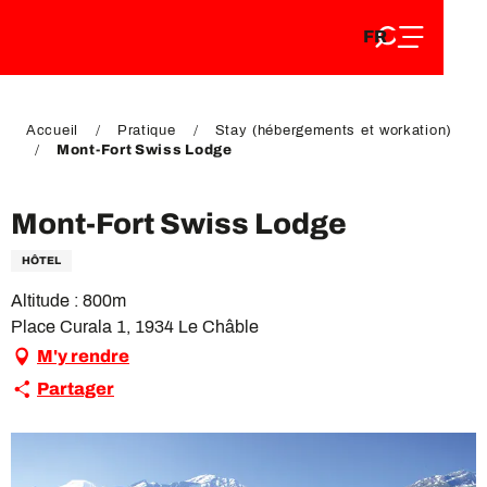
FR
Aller
FR
au
EN
contenu
EN
DE
principal
DE
Accueil
Pratique
Stay (hébergements et workation)
Mont-Fort Swiss Lodge
Mont-Fort Swiss Lodge
HÔTEL
Altitude : 800m
Place Curala 1, 1934 Le Châble
M'y rendre
Partager