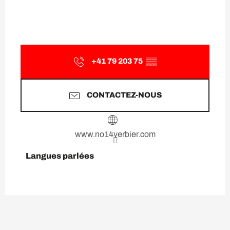
+41 79 203 75
▒▒
CONTACTEZ-NOUS
www.no14verbier.com
Langues parlées
Langues parlées