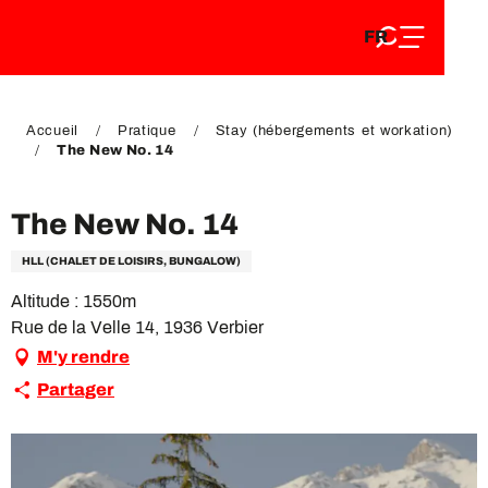
FR
Aller
FR
au
EN
contenu
EN
DE
principal
DE
Accueil
Pratique
Stay (hébergements et workation)
The New No. 14
The New No. 14
HLL (CHALET DE LOISIRS, BUNGALOW)
Altitude : 1550m
Rue de la Velle 14, 1936 Verbier
M'y rendre
Partager