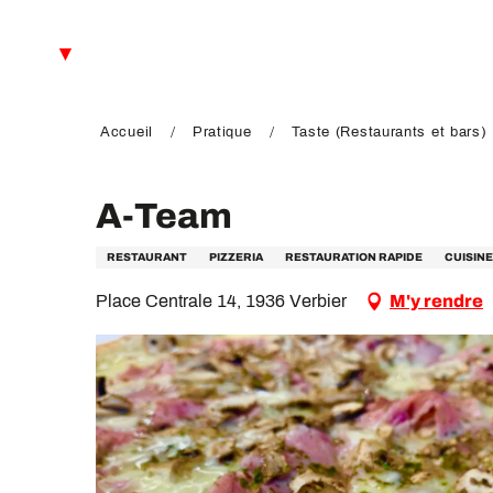
Aller
au
FR
contenu
principal
EN
DE
Accueil
Pratique
Taste (Restaurants et bars)
A-Team
RESTAURANT
PIZZERIA
RESTAURATION RAPIDE
CUISIN
Place Centrale 14, 1936 Verbier
M'y rendre