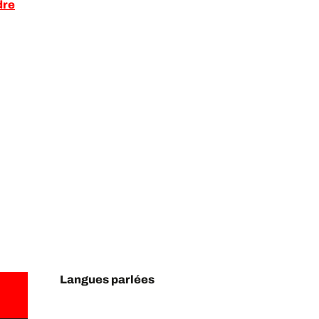
dre
Langues parlées
Langues parlées