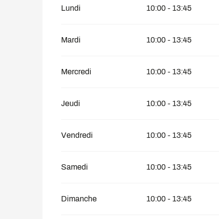
Du
24 mai 2026
au
26 mai 2026
Lundi
10:00 - 13:45
Du
27 mai 2026
au
19 juin 2026
Mardi
10:00 - 13:45
Mercredi
10:00 - 13:45
Jeudi
10:00 - 13:45
Vendredi
10:00 - 13:45
Samedi
10:00 - 13:45
Dimanche
10:00 - 13:45