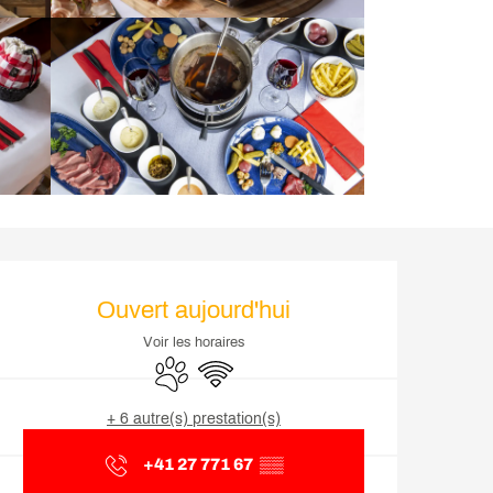
Ouverture et coordonnée
Ouvert aujourd'hui
Voir les horaires
Animaux acceptés
WiFi
+ 6 autre(s) prestation(s)
+41 27 771 67
▒▒