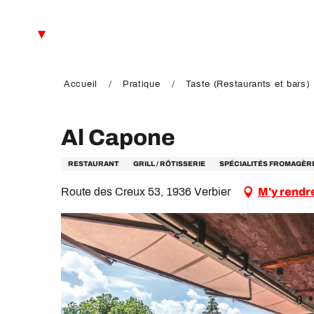
Aller
au
FR
contenu
principal
EN
DE
Accueil
Pratique
Taste (Restaurants et bars)
Al Capone
RESTAURANT
GRILL / RÔTISSERIE
SPÉCIALITÉS FROMAGÈR
Route des Creux 53, 1936 Verbier
M'y rendr