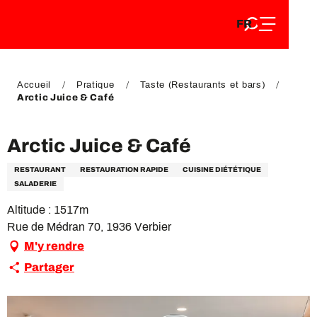
FR
Aller
FR
au
EN
contenu
EN
DE
principal
DE
Accueil
Pratique
Taste (Restaurants et bars)
Arctic Juice & Café
Arctic Juice & Café
RESTAURANT
RESTAURATION RAPIDE
CUISINE DIÉTÉTIQUE
SALADERIE
Altitude : 1517m
Rue de Médran 70, 1936 Verbier
M'y rendre
Partager