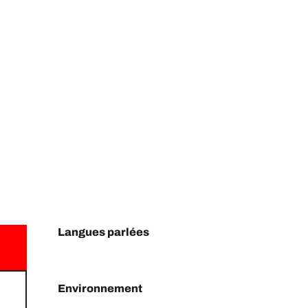
Langues parlées
Langues parlées
Environnement
Environnement