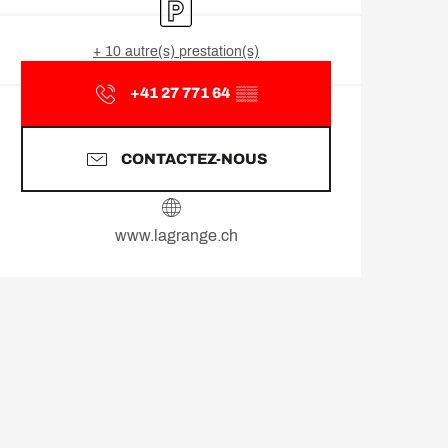
Parking
+ 10 autre(s) prestation(s)
+41 27 771 64
▒▒
CONTACTEZ-NOUS
www.lagrange.ch