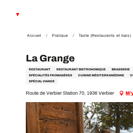
Aller
au
FR
contenu
principal
EN
DE
Accueil
Pratique
Taste (Restaurants et bars)
La Grange
RESTAURANT
RESTAURANT BISTRONOMIQUE
BRASSERIE
SPÉCIALITÉS FROMAGÈRES
CUISINE MÉDITERRANÉENNE
C
SPÉCIAL VIANDE
Route de Verbier Station 70, 1936 Verbier
M'