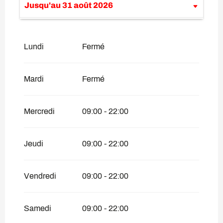
Jusqu'au
31 août 2026
Du
15 juin 2026
au
5 juillet 2026
Lundi
Fermé
Du
1 septembre 2026
au
20 septembre
2026
Du
21 septembre 2026
au
27
Mardi
Fermé
septembre 2026
Du
28 septembre 2026
au
1 novembre
2026
Mercredi
09:00 - 22:00
Jeudi
09:00 - 22:00
Vendredi
09:00 - 22:00
Samedi
09:00 - 22:00