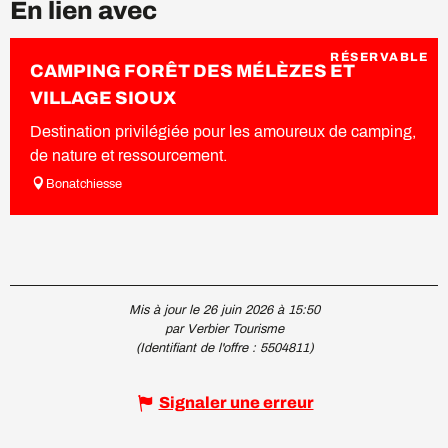
En lien avec
RÉSERVABLE
CAMPING FORÊT DES MÉLÈZES ET
VILLAGE SIOUX
Destination privilégiée pour les amoureux de camping,
de nature et ressourcement.
Bonatchiesse
Mis à jour le 26 juin 2026 à 15:50
par Verbier Tourisme
(Identifiant de l'offre :
5504811
)
Signaler une erreur