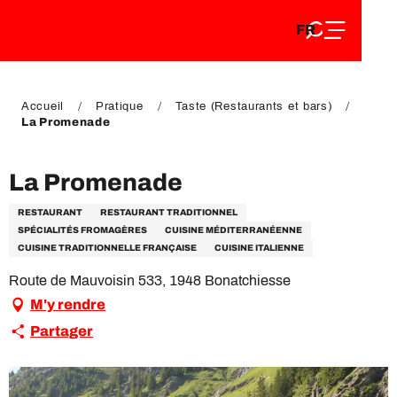
FR
Aller
FR
au
EN
contenu
EN
DE
principal
DE
Accueil
Pratique
Taste (Restaurants et bars)
La Promenade
La Promenade
RESTAURANT
RESTAURANT TRADITIONNEL
SPÉCIALITÉS FROMAGÈRES
CUISINE MÉDITERRANÉENNE
CUISINE TRADITIONNELLE FRANÇAISE
CUISINE ITALIENNE
Route de Mauvoisin 533, 1948 Bonatchiesse
M'y rendre
Partager