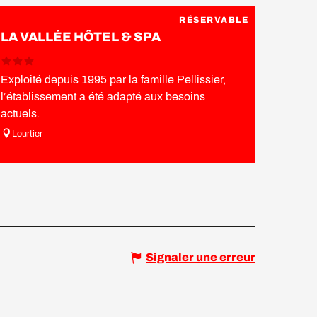
RÉSERVABLE
LA VALLÉE HÔTEL & SPA
Exploité depuis 1995 par la famille Pellissier,
l’établissement a été adapté aux besoins
actuels.
Lourtier
Signaler une erreur