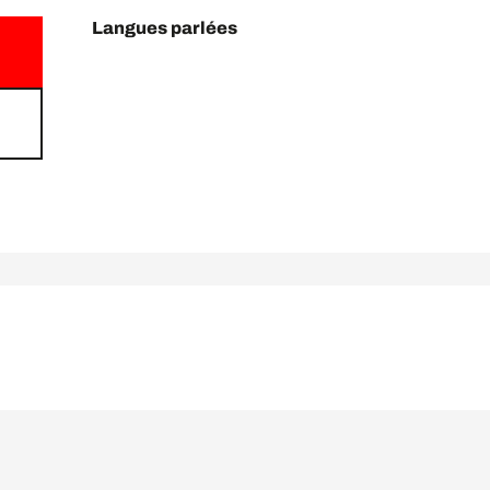
Langues parlées
Langues parlées