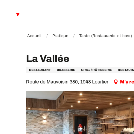
Aller
au
FR
contenu
principal
EN
DE
Accueil
Pratique
Taste (Restaurants et bars)
La Vallée
RESTAURANT
BRASSERIE
GRILL / RÔTISSERIE
RESTAURA
Route de Mauvoisin 380, 1948 Lourtier
M'y r