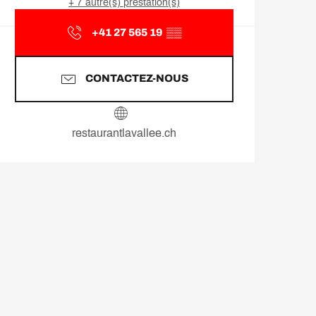
+ 7 autre(s) prestation(s)
+41 27 565 19
▒▒
CONTACTEZ-NOUS
restaurantlavallee.ch