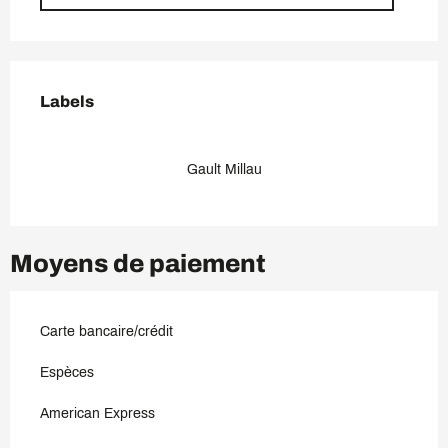
Offres de prestations
Labels
Labels
Gault Millau
Moyens de paiement
Carte bancaire/crédit
Espèces
American Express