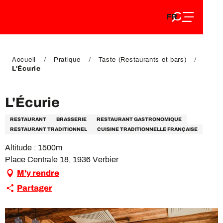
FR
Aller
FR
au
EN
contenu
EN
DE
principal
DE
Accueil
Pratique
Taste (Restaurants et bars)
L'Écurie
L'Écurie
RESTAURANT
BRASSERIE
RESTAURANT GASTRONOMIQUE
RESTAURANT TRADITIONNEL
CUISINE TRADITIONNELLE FRANÇAISE
Altitude : 1500m
Place Centrale 18, 1936 Verbier
M'y rendre
Partager