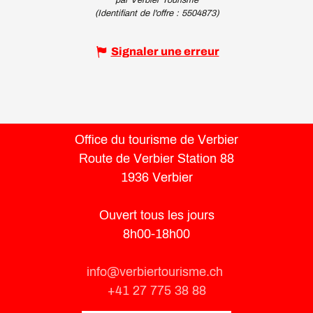
(Identifiant de l'offre :
5504873
)
Signaler une erreur
Office du tourisme de Verbier
Route de Verbier Station 88
1936 Verbier
Ouvert tous les jours
8h00-18h00
info@verbiertourisme.ch
+41 27 775 38 88