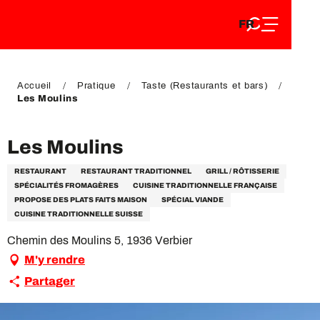
FR
Aller
FR
au
EN
contenu
EN
DE
principal
DE
Accueil
Pratique
Taste (Restaurants et bars)
Les Moulins
Les Moulins
RESTAURANT
RESTAURANT TRADITIONNEL
GRILL / RÔTISSERIE
SPÉCIALITÉS FROMAGÈRES
CUISINE TRADITIONNELLE FRANÇAISE
PROPOSE DES PLATS FAITS MAISON
SPÉCIAL VIANDE
CUISINE TRADITIONNELLE SUISSE
Chemin des Moulins 5, 1936 Verbier
M'y rendre
Partager