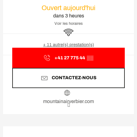
Ouverture et coordonnées
Ouvert aujourd'hui
dans 3 heures
Voir les horaires
WiFi
+ 11 autre(s) prestation(s)
+41 27 775 44
▒▒
CONTACTEZ-NOUS
mountainairverbier.com
Description