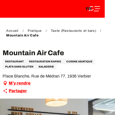
FR
Aller
FR
au
EN
contenu
EN
DE
principal
DE
Accueil
Pratique
Taste (Restaurants et bars)
Mountain Air Cafe
Mountain Air Cafe
RESTAURANT
RESTAURATION RAPIDE
CUISINE ASIATIQUE
PLATS SANS GLUTEN
SALADERIE
Place Blanche, Rue de Médran 77, 1936 Verbier
M'y rendre
Partager