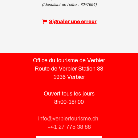
(Identifiant de l'offre :
7047994
)
Signaler une erreur
Office du tourisme de Verbier
Route de Verbier Station 88
1936 Verbier
Ouvert tous les jours
8h00-18h00
info@verbiertourisme.ch
+41 27 775 38 88