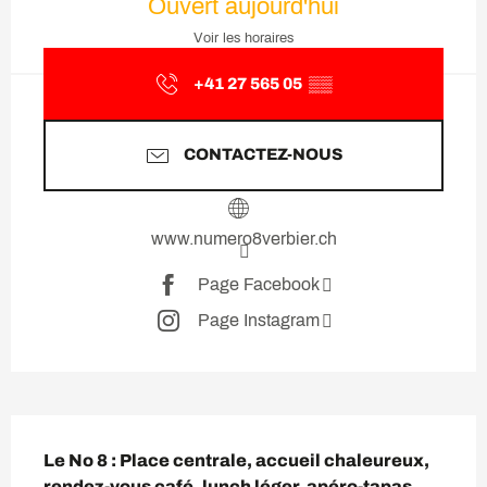
Ouvert aujourd'hui
Voir les horaires
+41 27 565 05
▒▒
CONTACTEZ-NOUS
www.numero8verbier.ch
Page Facebook
Page Instagram
Description
Le No 8 : Place centrale, accueil chaleureux, 
rendez-vous café, lunch léger, apéro-tapas, 