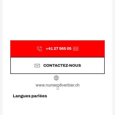
+41 27 565 05
▒▒
CONTACTEZ-NOUS
www.numero8verbier.ch
Langues parlées
Langues parlées