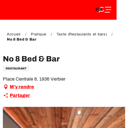
FR
Aller
FR
au
EN
contenu
EN
DE
principal
DE
Accueil
Pratique
Taste (Restaurants et bars)
No 8 Bed & Bar
No 8 Bed & Bar
RESTAURANT
Place Centrale 8, 1936 Verbier
M'y rendre
Partager