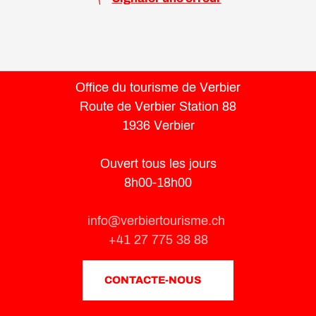
Office du tourisme de Verbier
Route de Verbier Station 88
1936 Verbier
Ouvert tous les jours
8h00-18h00
info@verbiertourisme.ch
+41 27 775 38 88
CONTACTE-NOUS