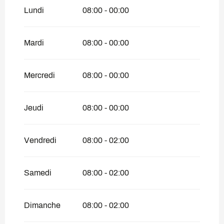
Lundi
08:00 - 00:00
Du
15 septembre 2026
au
19 novembre
2026
Du
20 novembre 2026
au
31 décembre
Mardi
08:00 - 00:00
2026
Mercredi
08:00 - 00:00
Jeudi
08:00 - 00:00
Vendredi
08:00 - 02:00
Samedi
08:00 - 02:00
Dimanche
08:00 - 02:00