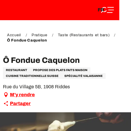
FR
Aller
FR
au
EN
contenu
EN
DE
principal
DE
Accueil
Pratique
Taste (Restaurants et bars)
Ô Fondue Caquelon
Ô Fondue Caquelon
RESTAURANT
PROPOSE DES PLATS FAITS MAISON
CUISINE TRADITIONNELLE SUISSE
SPÉCIALITÉ VALAISANNE
Rue du Village 5B, 1908 Riddes
M'y rendre
Partager