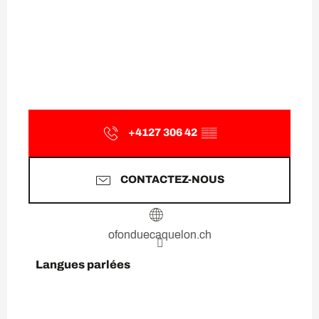
+4127 306 42
▒▒
CONTACTEZ-NOUS
ofonduecaquelon.ch
Langues parlées
Langues parlées