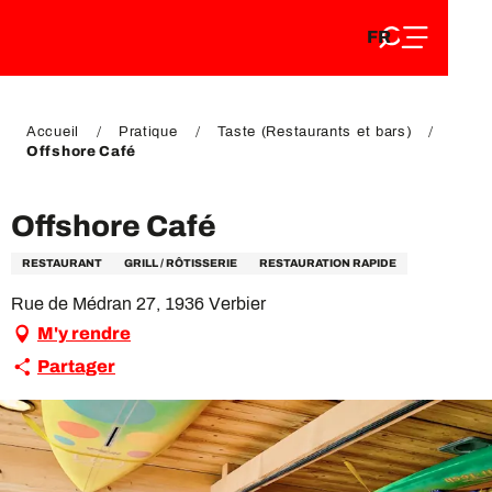
FR
Aller
FR
au
EN
contenu
EN
DE
principal
DE
Accueil
Pratique
Taste (Restaurants et bars)
Offshore Café
Offshore Café
RESTAURANT
GRILL / RÔTISSERIE
RESTAURATION RAPIDE
Rue de Médran 27, 1936 Verbier
M'y rendre
Partager