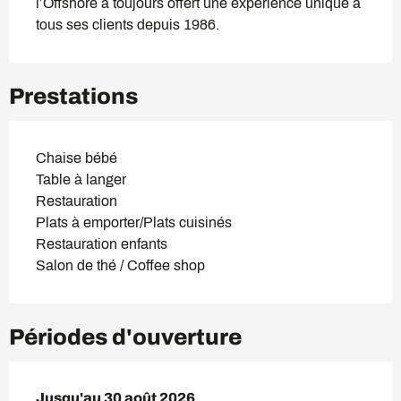
l’Offshore a toujours offert une expérience unique à 
tous ses clients depuis 1986.
Prestations
Chaise bébé
Table à langer
Restauration
Plats à emporter/Plats cuisinés
Restauration enfants
Salon de thé / Coffee shop
Périodes d'ouverture
Du
Jusqu'au
29 juin 2026
30 août 2026
au
30 août 2026