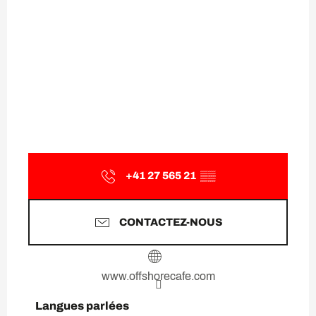
+41 27 565 21
▒▒
CONTACTEZ-NOUS
www.offshorecafe.com
Langues parlées
Langues parlées