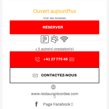
Ouverture et coordonnées
Ouvert aujourd'hui
Voir les horaires
RÉSERVER
Parking
Animaux acceptés
WiFi
+ 5 autre(s) prestation(s)
+41 27 775 45
▒▒
CONTACTEZ-NOUS
www.restaurantcordee.com
Page Facebook