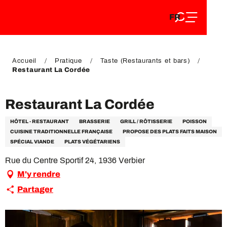
FR
Aller
FR
au
EN
contenu
EN
DE
principal
DE
Accueil
Pratique
Taste (Restaurants et bars)
Restaurant La Cordée
Restaurant La Cordée
HÔTEL - RESTAURANT
BRASSERIE
GRILL / RÔTISSERIE
POISSON
CUISINE TRADITIONNELLE FRANÇAISE
PROPOSE DES PLATS FAITS MAISON
SPÉCIAL VIANDE
PLATS VÉGÉTARIENS
Rue du Centre Sportif 24, 1936 Verbier
M'y rendre
Partager