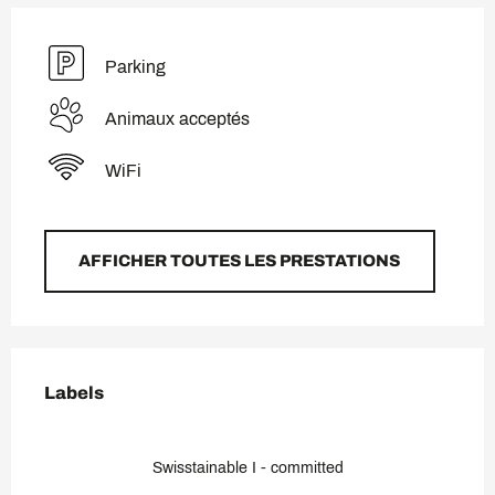
Parking
Animaux acceptés
WiFi
AFFICHER TOUTES LES PRESTATIONS
Offres de prestations
Labels
Labels
Swisstainable I - committed