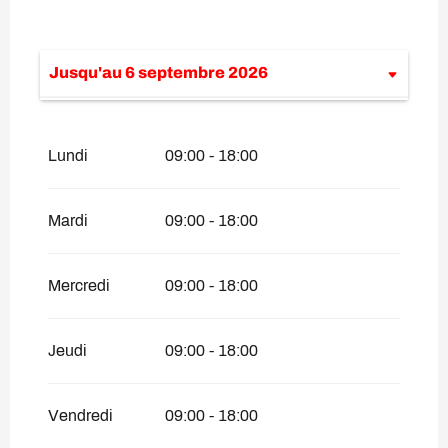
Jusqu'au
6 septembre 2026
Du
27 avril 2026
au
12 juin 2026
Lundi
09:00 - 18:00
Du
7 septembre 2026
au
4 décembre
2026
Mardi
09:00 - 18:00
Mercredi
09:00 - 18:00
Jeudi
09:00 - 18:00
Vendredi
09:00 - 18:00