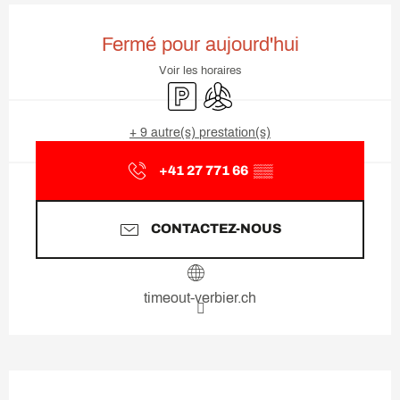
Ouverture et coordonnées
Fermé pour aujourd'hui
Voir les horaires
Parking
Air conditionné
+ 9 autre(s) prestation(s)
+41 27 771 66
▒▒
CONTACTEZ-NOUS
timeout-verbier.ch
Description