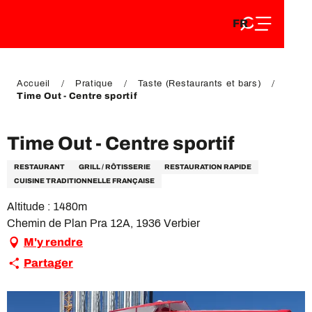
FR
Aller
FR
au
EN
contenu
EN
DE
principal
DE
Accueil
Pratique
Taste (Restaurants et bars)
Time Out - Centre sportif
Time Out - Centre sportif
RESTAURANT
GRILL / RÔTISSERIE
RESTAURATION RAPIDE
CUISINE TRADITIONNELLE FRANÇAISE
Altitude : 1480m
Chemin de Plan Pra 12A, 1936 Verbier
M'y rendre
Partager