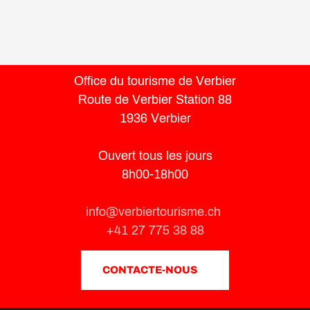
Office du tourisme de Verbier
Route de Verbier Station 88
1936 Verbier
Ouvert tous les jours
8h00-18h00
info@verbiertourisme.ch
+41 27 775 38 88
CONTACTE-NOUS