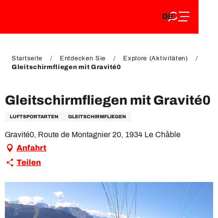
DE
Aller
DE
au
FR
contenu
FR
EN
principal
EN
Startseite
Entdecken Sie
Explore (Aktivitäten)
Gleitschirmfliegen mit Gravité0
Gleitschirmfliegen mit Gravité0
LUFTSPORTARTEN
GLEITSCHIRMFLIEGEN
Gravité0, Route de Montagnier 20, 1934 Le Châble
Anfahrt
Teilen