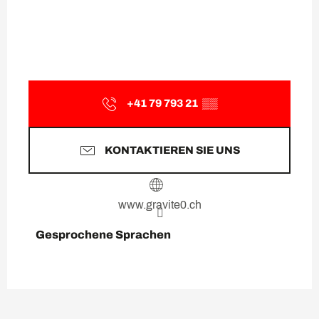
+41 79 793 21
▒▒
KONTAKTIEREN SIE UNS
www.gravite0.ch
Gesprochene Sprachen
Gesprochene Sprachen