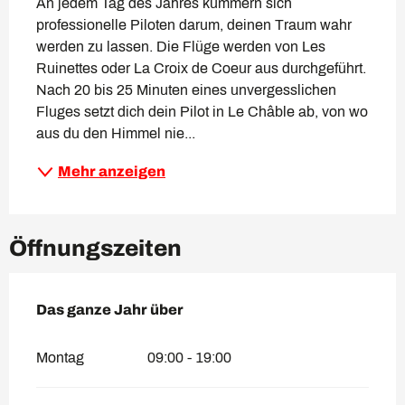
An jedem Tag des Jahres kümmern sich 
professionelle Piloten darum, deinen Traum wahr 
werden zu lassen. Die Flüge werden von Les 
Ruinettes oder La Croix de Coeur aus durchgeführt. 
Nach 20 bis 25 Minuten eines unvergesslichen 
Fluges setzt dich dein Pilot in Le Châble ab, von wo 
aus du den Himmel nie...
Mehr anzeigen
Öffnungszeiten
Das ganze Jahr über
Das ganze Jahr über
Montag
09:00 - 19:00