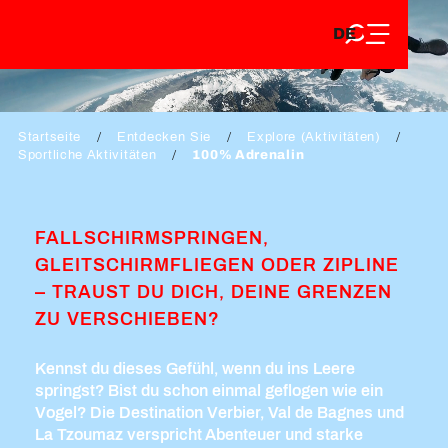
DE
Aller
DE
au
FR
100% ADRENALIN
contenu
FR
EN
principal
EN
Startseite
Entdecken Sie
Explore (Aktivitäten)
Sportliche Aktivitäten
100% Adrenalin
FALLSCHIRMSPRINGEN,
GLEITSCHIRMFLIEGEN ODER ZIPLINE
– TRAUST DU DICH, DEINE GRENZEN
ZU VERSCHIEBEN?
Kennst du dieses Gefühl, wenn du ins Leere
springst? Bist du schon einmal geflogen wie ein
Vogel? Die Destination Verbier, Val de Bagnes und
La Tzoumaz verspricht Abenteuer und starke