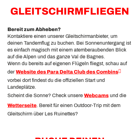
Gelände-trottinett
Bikepark
GLEITSCHIRMFLIEGEN
Klettersteig / Via Cordata / Klettern
Fun Park & Family Zone
Schlitteln (winter)
Bereit zum Abheben?
F.A.Q
Kontaktiere einen unserer Gleitschirmanbieter, um
deinen Tandemflug zu buchen. Bei Sonnenuntergang ist
es einfach magisch mit einem atemberaubenden Blick
auf die Alpen und das ganze Val de Bagnes.
Wenn du bereits auf eigenen Flügeln fliegst, schau auf
der
Website des Para Delta Club des Combins
vorbei dort findest du die offiziellen Start und
Landeplätze.
Scheint die Sonne? Check unsere
Webcams
und die
Wetterseite
. Bereit für einen Outdoor-Trip mit dem
Gleitschirm über Les Ruinettes?