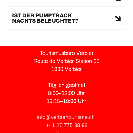
IST DER PUMPTRACK
NACHTS BELEUCHTET?
Tourismusbüro Verbier
Route de Verbier Station 88
1936 Verbier
Täglich geöffnet
8:00–12:00 Uhr
13:15–18:00 Uhr
info@verbiertourisme.ch
+41 27 775 38 88