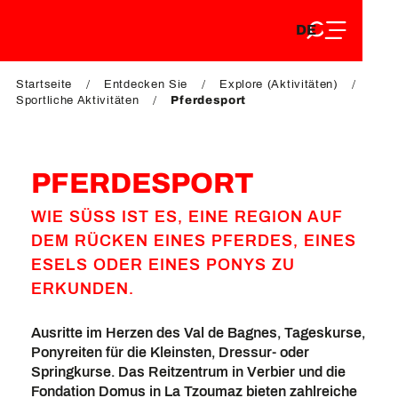
DE
Aller
DE
au
FR
contenu
FR
EN
principal
Startseite
Entdecken Sie
Explore (Aktivitäten)
EN
Sportliche Aktivitäten
Pferdesport
PFERDESPORT
WIE SÜSS IST ES, EINE REGION AUF D
EM RÜCKEN EINES PFERDES, EINES E
SELS ODER EINES PONYS ZU E
RKUNDEN.
Ausritte im Herzen des Val de Bagnes, Tageskurse,
Ponyreiten für die Kleinsten, Dressur- oder
Springkurse. Das Reitzentrum in Verbier und die
Fondation Domus in La Tzoumaz bieten zahlreiche