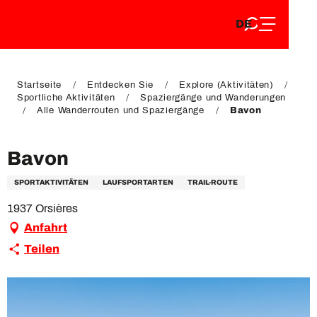
DE
Aller
DE
au
FR
contenu
FR
EN
principal
EN
Startseite
Entdecken Sie
Explore (Aktivitäten)
Sportliche Aktivitäten
Spaziergänge und Wanderungen
Alle Wanderrouten und Spaziergänge
Bavon
Bavon
SPORTAKTIVITÄTEN
LAUFSPORTARTEN
TRAIL-ROUTE
1937 Orsières
Anfahrt
Teilen