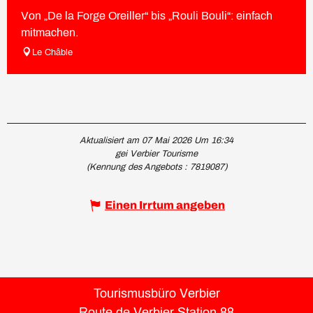
Von „De la Forge Oreiller“ bis „Rouli Bouli“: einfach
mitmachen.
Le Châble
Aktualisiert am 07 Mai 2026 Um 16:34
gei Verbier Tourisme
(Kennung des Angebots :
7819087
)
Einen Irrtum angeben
Tourismusbüro Verbier
Route de Verbier Station 88