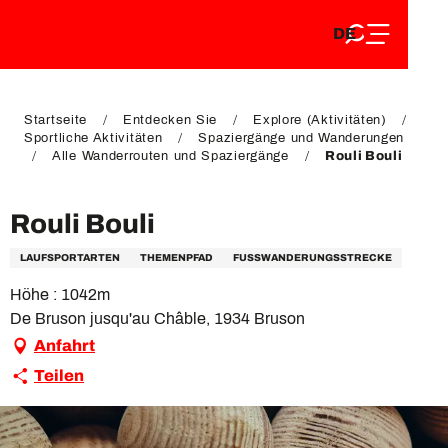
DE
Aller
DE
au
FR
contenu
FR
EN
principal
EN
Startseite
Entdecken Sie
Explore (Aktivitäten)
Sportliche Aktivitäten
Spaziergänge und Wanderungen
Alle Wanderrouten und Spaziergänge
Rouli Bouli
Rouli Bouli
LAUFSPORTARTEN
THEMENPFAD
FUSSWANDERUNGSSTRECKE
Höhe : 1042m
De Bruson jusqu'au Châble, 1934 Bruson
Anfahrt
Teilen