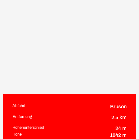
Abfahrt
Bruson
Praktische Informationen
Entfernung
2.5 km
Höhenunterschied
24 m
Höhe
1042 m