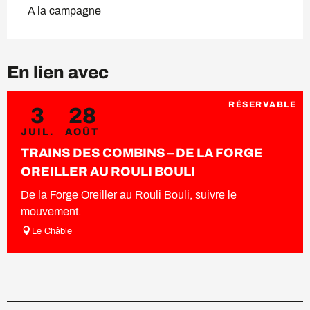
A la campagne
En lien avec
RÉSERVABLE
3
28
JUIL.
AOÛT
TRAINS DES COMBINS – DE LA FORGE
OREILLER AU ROULI BOULI
De la Forge Oreiller au Rouli Bouli, suivre le
mouvement.
Le Châble