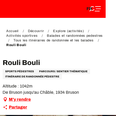
FR
Aller
FR
au
EN
contenu
EN
DE
principal
DE
Accueil
Découvrir
Explore (activités)
Activités sportives
Balades et randonnées pedestres
Tous les itinéraires de randonnée et les balades
Rouli Bouli
Rouli Bouli
SPORTS PÉDESTRES
PARCOURS / SENTIER THÉMATIQUE
ITINÉRAIRE DE RANDONNÉE PÉDESTRE
Altitude : 1042m
De Bruson jusqu'au Châble, 1934 Bruson
M'y rendre
Partager