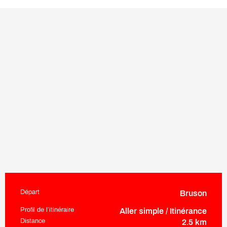
Départ
Bruson
Informations pratiques
Profil de l’itinéraire
Aller simple / Itinérance
Distance
2.5 km