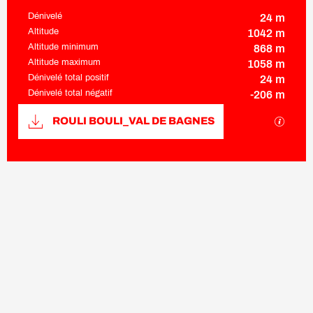
Dénivelé
24 m
Altitude
1042 m
Altitude minimum
868 m
Altitude maximum
1058 m
Dénivelé total positif
24 m
Dénivelé total négatif
-206 m
Documentation
SECTI
ROULI BOULI_VAL DE BAGNES
24 m de Dénivelé
Dénivelé