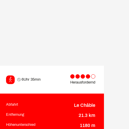
6Uhr 35min
Herausfordernd
Abfahrt
Le Châble
Praktische Informatione
Entfernung
21.3 km
Höhenunterschied
1180 m